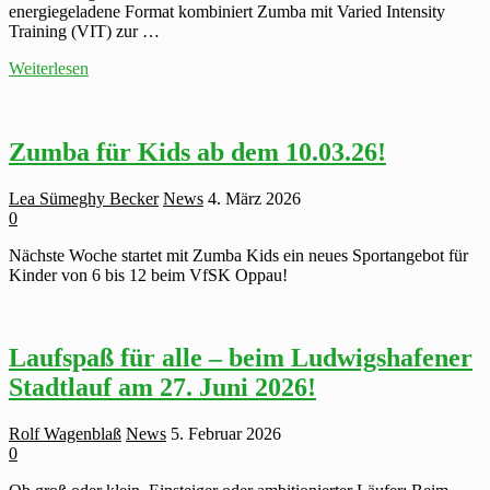
energiegeladene Format kombiniert Zumba mit Varied Intensity
Training (VIT) zur …
Neu
Weiterlesen
bei
uns:
Lift
and
Zumba für Kids ab dem 10.03.26!
Strong
–
Lea Sümeghy Becker
News
4. März 2026
Ganzkörpertraining
0
Nächste Woche startet mit Zumba Kids ein neues Sportangebot für
Kinder von 6 bis 12 beim VfSK Oppau!
Laufspaß für alle – beim Ludwigshafener
Stadtlauf am 27. Juni 2026!
Rolf Wagenblaß
News
5. Februar 2026
0