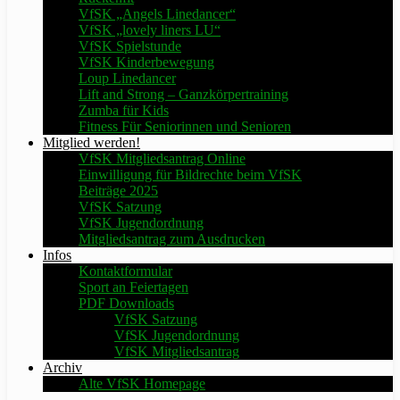
VfSK „Angels Linedancer“
VfSK „lovely liners LU“
VfSK Spielstunde
VfSK Kinderbewegung
Loup Linedancer
Lift and Strong – Ganzkörpertraining
Zumba für Kids
Fitness Für Seniorinnen und Senioren
Mitglied werden!
VfSK Mitgliedsantrag Online
Einwilligung für Bildrechte beim VfSK
Beiträge 2025
VfSK Satzung
VfSK Jugendordnung
Mitgliedsantrag zum Ausdrucken
Infos
Kontaktformular
Sport an Feiertagen
PDF Downloads
VfSK Satzung
VfSK Jugendordnung
VfSK Mitgliedsantrag
Archiv
Alte VfSK Homepage