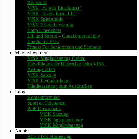
Rückenfit
VfSK „Angels Linedancer“
VfSK „lovely liners LU“
VfSK Spielstunde
VfSK Kinderbewegung
Loup Linedancer
Lift and Strong – Ganzkörpertraining
Zumba für Kids
Fitness Für Seniorinnen und Senioren
Mitglied werden!
VfSK Mitgliedsantrag Online
Einwilligung für Bildrechte beim VfSK
Beiträge 2025
VfSK Satzung
VfSK Jugendordnung
Mitgliedsantrag zum Ausdrucken
Infos
Kontaktformular
Sport an Feiertagen
PDF Downloads
VfSK Satzung
VfSK Jugendordnung
VfSK Mitgliedsantrag
Archiv
Alte VfSK Homepage