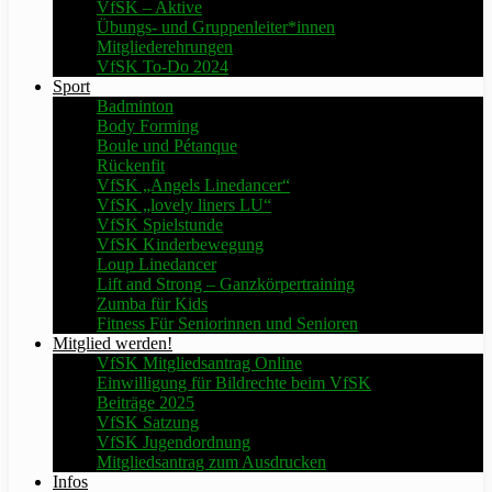
VfSK – Aktive
Übungs- und Gruppenleiter*innen
Mitgliederehrungen
VfSK To-Do 2024
Sport
Badminton
Body Forming
Boule und Pétanque
Rückenfit
VfSK „Angels Linedancer“
VfSK „lovely liners LU“
VfSK Spielstunde
VfSK Kinderbewegung
Loup Linedancer
Lift and Strong – Ganzkörpertraining
Zumba für Kids
Fitness Für Seniorinnen und Senioren
Mitglied werden!
VfSK Mitgliedsantrag Online
Einwilligung für Bildrechte beim VfSK
Beiträge 2025
VfSK Satzung
VfSK Jugendordnung
Mitgliedsantrag zum Ausdrucken
Infos