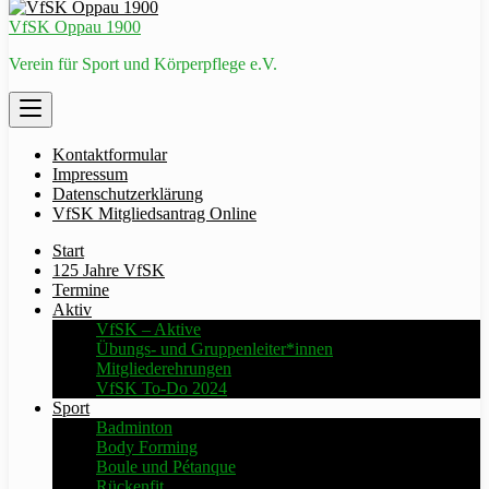
VfSK Oppau 1900
Verein für Sport und Körperpflege e.V.
Kontaktformular
Impressum
Datenschutzerklärung
VfSK Mitgliedsantrag Online
Start
125 Jahre VfSK
Termine
Aktiv
VfSK – Aktive
Übungs- und Gruppenleiter*innen
Mitgliederehrungen
VfSK To-Do 2024
Sport
Badminton
Body Forming
Boule und Pétanque
Rückenfit