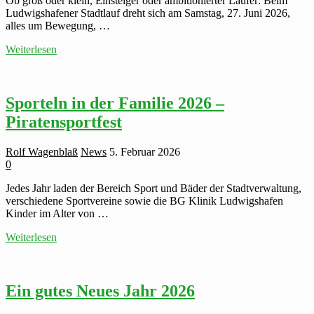
Ob groß oder klein, Einsteiger oder ambitionierter Läufer: Beim
Ludwigshafener Stadtlauf dreht sich am Samstag, 27. Juni 2026,
alles um Bewegung, …
Laufspaß
Weiterlesen
für
alle
–
beim
Sporteln in der Familie 2026 –
Ludwigshafener
Piratensportfest
Stadtlauf
am
27.
Rolf Wagenblaß
News
5. Februar 2026
Juni
0
2026!
Jedes Jahr laden der Bereich Sport und Bäder der Stadtverwaltung,
verschiedene Sportvereine sowie die BG Klinik Ludwigshafen
Kinder im Alter von …
Sporteln
Weiterlesen
in
der
Familie
2026
Ein gutes Neues Jahr 2026
–
Piratensportfest