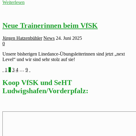
VfSK-
Weiterlesen
Linedance
im
Ebertpark
Neue Trainerinnen beim VfSK
Jürgen Hatzenbühler
News
24. Juni 2025
0
Unsere bisherigen Linedance-Übungsleiterinnen sind jetzt „next
Level“ und wir sind sehr stolz auf sie!
Seitennummerierung
1
2
3
4
…
9
der
Koop VfSK und SeHT
Beiträge
Ludwigshafen/Vorderpfalz: