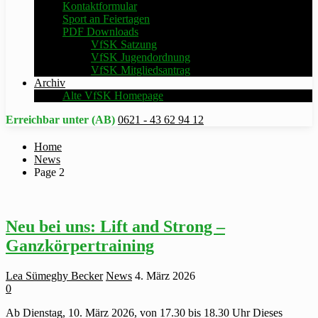
Kontaktformular
Sport an Feiertagen
PDF Downloads
VfSK Satzung
VfSK Jugendordnung
VfSK Mitgliedsantrag
Archiv
Alte VfSK Homepage
Erreichbar unter (AB)
0621 - 43 62 94 12
Home
News
Page 2
Neu bei uns: Lift and Strong –
Ganzkörpertraining
Lea Sümeghy Becker
News
4. März 2026
0
Ab Dienstag, 10. März 2026, von 17.30 bis 18.30 Uhr Dieses