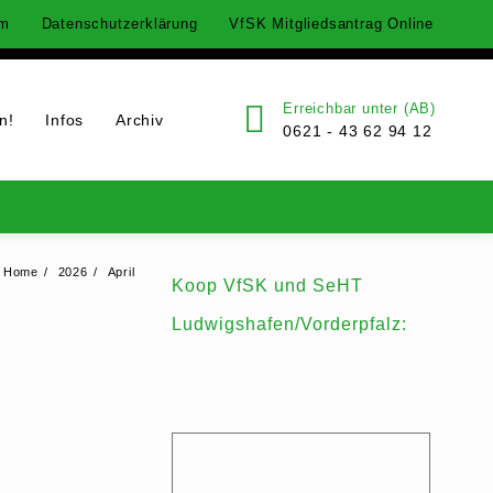
um
Datenschutzerklärung
VfSK Mitgliedsantrag Online
Erreichbar unter (AB)
n!
Infos
Archiv
0621 - 43 62 94 12
Home
2026
April
Koop VfSK und SeHT
Ludwigshafen/Vorderpfalz: