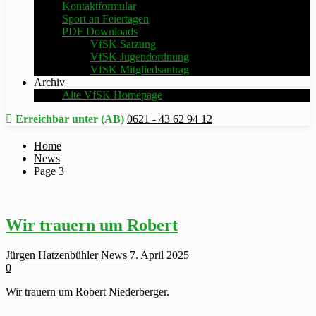
Kontaktformular
Sport an Feiertagen
PDF Downloads
VfSK Satzung
VfSK Jugendordnung
VfSK Mitgliedsantrag
Archiv
Alte VfSK Homepage
Erreichbar unter (AB)
0621 - 43 62 94 12
Home
News
Page 3
Wir trauern um Robert
Jürgen Hatzenbühler
News
7. April 2025
0
Wir trauern um Robert Niederberger.