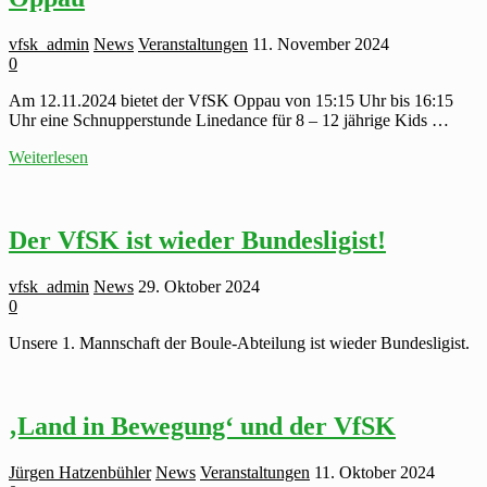
vfsk_admin
News
Veranstaltungen
11. November 2024
0
Am 12.11.2024 bietet der VfSK Oppau von 15:15 Uhr bis 16:15
Uhr eine Schnupperstunde Linedance für 8 – 12 jährige Kids …
Neu!
Weiterlesen
Linedance
for
Kids
beim
Der VfSK ist wieder Bundesligist!
VfSK
Oppau
vfsk_admin
News
29. Oktober 2024
0
Unsere 1. Mannschaft der Boule-Abteilung ist wieder Bundesligist.
‚Land in Bewegung‘ und der VfSK
Jürgen Hatzenbühler
News
Veranstaltungen
11. Oktober 2024