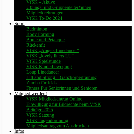
VfSK – Aktive
Übungs- und Gruppenleiter*innen
Mitgliederehrungen
VfSK To-Do 2024
Sport
Badminton
Body Forming
Boule und Pétanque
Rückenfit
VfSK „Angels Linedancer“
VfSK „lovely liners LU“
VfSK Spielstunde
VfSK Kinderbewegung
Loup Linedancer
Lift and Strong – Ganzkörpertraining
Zumba für Kids
Fitness Für Seniorinnen und Senioren
Mitglied werden!
VfSK Mitgliedsantrag Online
Einwilligung für Bildrechte beim VfSK
Beiträge 2025
VfSK Satzung
VfSK Jugendordnung
Mitgliedsantrag zum Ausdrucken
Infos