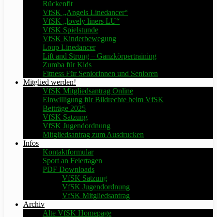
Rückenfit
VfSK „Angels Linedancer“
VfSK „lovely liners LU“
VfSK Spielstunde
VfSK Kinderbewegung
Loup Linedancer
Lift and Strong – Ganzkörpertraining
Zumba für Kids
Fitness Für Seniorinnen und Senioren
Mitglied werden!
VfSK Mitgliedsantrag Online
Einwilligung für Bildrechte beim VfSK
Beiträge 2025
VfSK Satzung
VfSK Jugendordnung
Mitgliedsantrag zum Ausdrucken
Infos
Kontaktformular
Sport an Feiertagen
PDF Downloads
VfSK Satzung
VfSK Jugendordnung
VfSK Mitgliedsantrag
Archiv
Alte VfSK Homepage