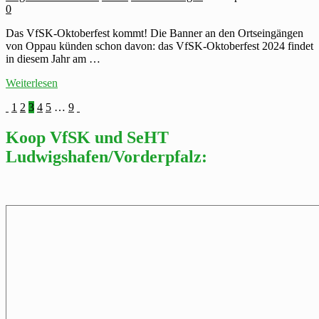
0
Das VfSK-Oktoberfest kommt! Die Banner an den Ortseingängen
von Oppau künden schon davon: das VfSK-Oktoberfest 2024 findet
in diesem Jahr am …
VfSK-
Weiterlesen
Oktoberfest
Seitennummerierung
1
2
3
4
5
…
9
2024
der
Koop VfSK und SeHT
Beiträge
Ludwigshafen/Vorderpfalz: