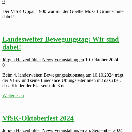
0
Der VfSK Oppau 1900 war mit der Goethe-Mozart-Grundschule
dabei!
Landesweiter Bewegungstag: Wir sind
dabei!
Jürgen Hatzenbühler
News
Veranstaltungen
10. Oktober 2024
0
Beim 4. landesweiten Bewegungsaktionstag am 10.10.2024 trägt
der VfSK und seine Linedance-Übungsleiterinnen mit dazu bei,
dass Kinder der Klassenstufe 3 der …
Landesweiter
Weiterlesen
Bewegungstag:
Wir
sind
dabei!
VfSK-Oktoberfest 2024
Jürgen Hatzenbühler
News
Veranstaltungen
25. September 2024