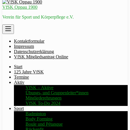
VfSK Oppau 1900
Verein für Sport und Körperpflege e.V.
Kontaktformular
Impressum
Datenschutzerklärung
VfSK Mitgliedsantrag Online
Start
125 Jahre VfSK
Termine
Aktiv
VfSK – Aktive
Übungs- und Gruppenleiter*innen
Mitgliederehrungen
VfSK To-Do 2024
Sport
Badminton
Body Forming
Boule und Pétanque
Rückenfit