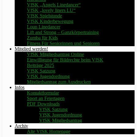
VfSK „Angels Linedancer“
VfSK „lovely liners LU“
VfSK Spielstunde
VfSK Kinderbewegung
Loup Linedancer
Lift and Strong – Ganzkörpertraining
Zumba für Kids
Fitness Für Seniorinnen und Senioren
Mitglied werden!
VfSK Mitgliedsantrag Online
Einwilligung für Bildrechte beim VfSK
Beiträge 2025
VfSK Satzung
VfSK Jugendordnung
Mitgliedsantrag zum Ausdrucken
Infos
Kontaktformular
Sport an Feiertagen
PDF Downloads
VfSK Satzung
VfSK Jugendordnung
VfSK Mitgliedsantrag
Archiv
Alte VfSK Homepage