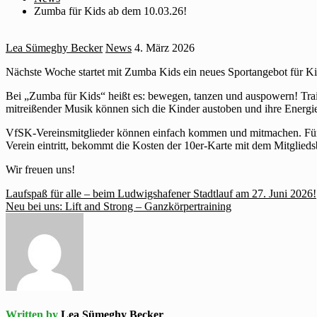
Zumba für Kids ab dem 10.03.26!
Lea Sümeghy Becker
News
4. März 2026
Nächste Woche startet mit Zumba Kids ein neues Sportangebot für 
Bei „Zumba für Kids“ heißt es: bewegen, tanzen und auspowern! Train
mitreißender Musik können sich die Kinder austoben und ihre Energ
VfSK-Vereinsmitglieder können einfach kommen und mitmachen. Für neu
Verein eintritt, bekommt die Kosten der 10er-Karte mit dem Mitglieds
Wir freuen uns!
Beitragsnavigation
Laufspaß für alle – beim Ludwigshafener Stadtlauf am 27. Juni 2026!
Neu bei uns: Lift and Strong – Ganzkörpertraining
Written by
Lea Sümeghy Becker