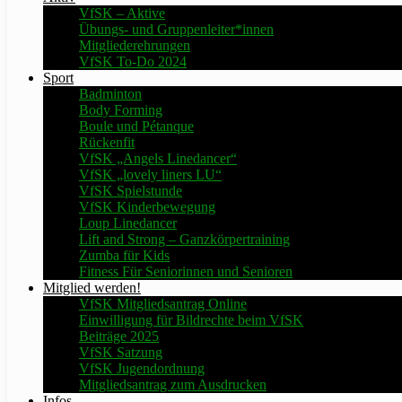
VfSK – Aktive
Übungs- und Gruppenleiter*innen
Mitgliederehrungen
VfSK To-Do 2024
Sport
Badminton
Body Forming
Boule und Pétanque
Rückenfit
VfSK „Angels Linedancer“
VfSK „lovely liners LU“
VfSK Spielstunde
VfSK Kinderbewegung
Loup Linedancer
Lift and Strong – Ganzkörpertraining
Zumba für Kids
Fitness Für Seniorinnen und Senioren
Mitglied werden!
VfSK Mitgliedsantrag Online
Einwilligung für Bildrechte beim VfSK
Beiträge 2025
VfSK Satzung
VfSK Jugendordnung
Mitgliedsantrag zum Ausdrucken
Infos