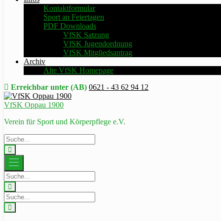
Kontaktformular
Sport an Feiertagen
PDF Downloads
VfSK Satzung
VfSK Jugendordnung
VfSK Mitgliedsantrag
Archiv
Alte VfSK Homepage
Erreichbar unter (AB)
0621 - 43 62 94 12
VfSK Oppau 1900
Verein für Sport und Körperpflege e.V.