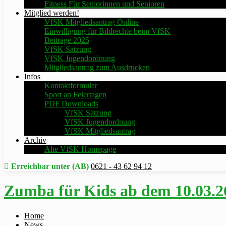
Fitness Für Seniorinnen und Senioren
Mitglied werden!
VfSK Mitgliedsantrag Online
Einwilligung für Bildrechte beim VfSK
Beiträge 2025
VfSK Satzung
VfSK Jugendordnung
Mitgliedsantrag zum Ausdrucken
Infos
Kontaktformular
Sport an Feiertagen
PDF Downloads
VfSK Satzung
VfSK Jugendordnung
VfSK Mitgliedsantrag
Archiv
Alte VfSK Homepage
Erreichbar unter (AB)
0621 - 43 62 94 12
Zumba für Kids ab dem 10.03.2
Home
News