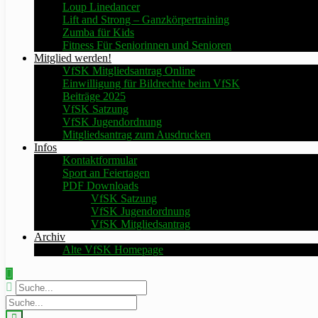
Loup Linedancer
Lift and Strong – Ganzkörpertraining
Zumba für Kids
Fitness Für Seniorinnen und Senioren
Mitglied werden!
VfSK Mitgliedsantrag Online
Einwilligung für Bildrechte beim VfSK
Beiträge 2025
VfSK Satzung
VfSK Jugendordnung
Mitgliedsantrag zum Ausdrucken
Infos
Kontaktformular
Sport an Feiertagen
PDF Downloads
VfSK Satzung
VfSK Jugendordnung
VfSK Mitgliedsantrag
Archiv
Alte VfSK Homepage