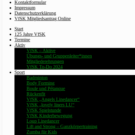
Kontaktformular
Impressum
Datenschutzerklärung
VfSK Mitgliedsantrag Online
Start
125 Jahre VfSK
Termine
Aktiv
VfSK – Aktive
Übungs- und Gruppenleiter*innen
Mitgliederehrungen
VfSK To-Do 2024
Sport
Badminton
Body Forming
Boule und Pétanque
Rückenfit
VfSK „Angels Linedancer“
VfSK „lovely liners LU“
VfSK Spielstunde
VfSK Kinderbewegung
Loup Linedancer
Lift and Strong – Ganzkörpertraining
Zumba für Kids