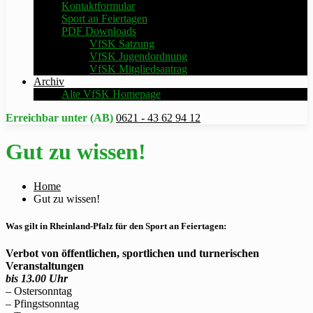
Kontaktformular
Sport an Feiertagen
PDF Downloads
VfSK Satzung
VfSK Jugendordnung
VfSK Mitgliedsantrag
Archiv
Alte VfSK Homepage
Erreichbar unter (AB)
0621 - 43 62 94 12
Gut zu wissen!
Home
Gut zu wissen!
Was gilt in Rheinland-Pfalz für den Sport an Feiertagen:
Verbot von öffentlichen, sportlichen und turnerischen
Veranstaltungen
bis 13.00 Uhr
– Ostersonntag
– Pfingstsonntag