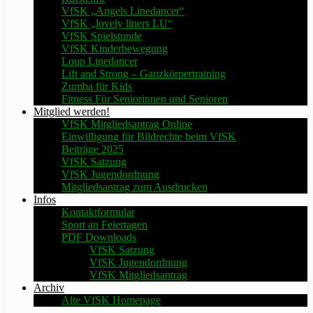
VfSK „Angels Linedancer“
VfSK „lovely liners LU“
VfSK Spielstunde
VfSK Kinderbewegung
Loup Linedancer
Lift and Strong – Ganzkörpertraining
Zumba für Kids
Fitness Für Seniorinnen und Senioren
Mitglied werden!
VfSK Mitgliedsantrag Online
Einwilligung für Bildrechte beim VfSK
Beiträge 2025
VfSK Satzung
VfSK Jugendordnung
Mitgliedsantrag zum Ausdrucken
Infos
Kontaktformular
Sport an Feiertagen
PDF Downloads
VfSK Satzung
VfSK Jugendordnung
VfSK Mitgliedsantrag
Archiv
Alte VfSK Homepage