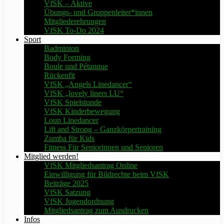
VfSK – Aktive
Übungs- und Gruppenleiter*innen
Mitgliederehrungen
VfSK To-Do 2024
Sport
Badminton
Body Forming
Boule und Pétanque
Rückenfit
VfSK „Angels Linedancer“
VfSK „lovely liners LU“
VfSK Spielstunde
VfSK Kinderbewegung
Loup Linedancer
Lift and Strong – Ganzkörpertraining
Zumba für Kids
Fitness Für Seniorinnen und Senioren
Mitglied werden!
VfSK Mitgliedsantrag Online
Einwilligung für Bildrechte beim VfSK
Beiträge 2025
VfSK Satzung
VfSK Jugendordnung
Mitgliedsantrag zum Ausdrucken
Infos