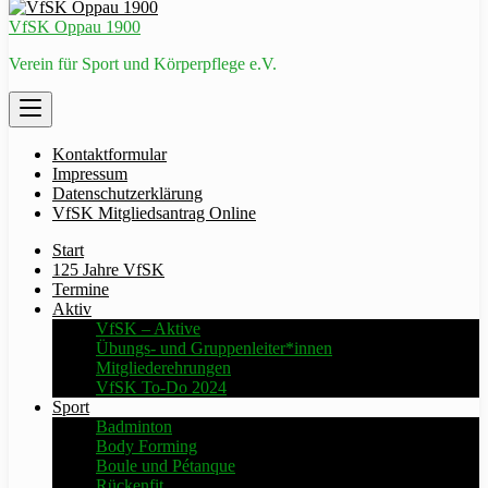
VfSK Oppau 1900
Verein für Sport und Körperpflege e.V.
Kontaktformular
Impressum
Datenschutzerklärung
VfSK Mitgliedsantrag Online
Start
125 Jahre VfSK
Termine
Aktiv
VfSK – Aktive
Übungs- und Gruppenleiter*innen
Mitgliederehrungen
VfSK To-Do 2024
Sport
Badminton
Body Forming
Boule und Pétanque
Rückenfit