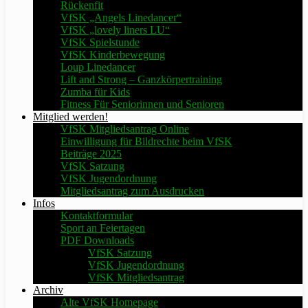
Rückenfit
VfSK „Angels Linedancer“
VfSK „lovely liners LU“
VfSK Spielstunde
VfSK Kinderbewegung
Loup Linedancer
Lift and Strong – Ganzkörpertraining
Zumba für Kids
Fitness Für Seniorinnen und Senioren
Mitglied werden!
VfSK Mitgliedsantrag Online
Einwilligung für Bildrechte beim VfSK
Beiträge 2025
VfSK Satzung
VfSK Jugendordnung
Mitgliedsantrag zum Ausdrucken
Infos
Kontaktformular
Sport an Feiertagen
PDF Downloads
VfSK Satzung
VfSK Jugendordnung
VfSK Mitgliedsantrag
Archiv
Alte VfSK Homepage