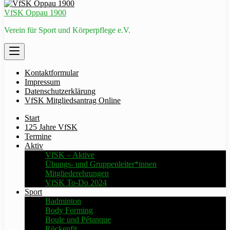
VfSK Oppau 1900
Verein für Sport und Körperpflege e.V.
Kontaktformular
Impressum
Datenschutzerklärung
VfSK Mitgliedsantrag Online
Start
125 Jahre VfSK
Termine
Aktiv
VfSK – Aktive
Übungs- und Gruppenleiter*innen
Mitgliederehrungen
VfSK To-Do 2024
Sport
Badminton
Body Forming
Boule und Pétanque
Rückenfit