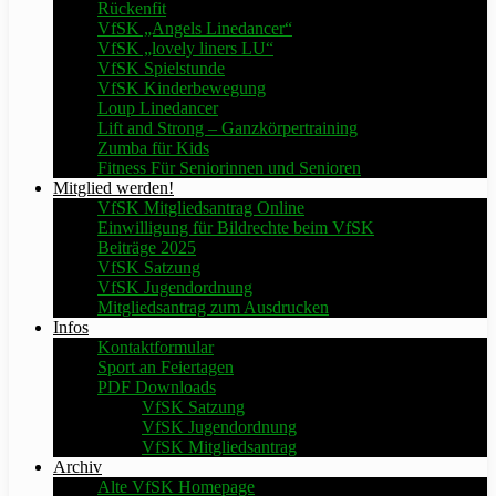
Rückenfit
VfSK „Angels Linedancer“
VfSK „lovely liners LU“
VfSK Spielstunde
VfSK Kinderbewegung
Loup Linedancer
Lift and Strong – Ganzkörpertraining
Zumba für Kids
Fitness Für Seniorinnen und Senioren
Mitglied werden!
VfSK Mitgliedsantrag Online
Einwilligung für Bildrechte beim VfSK
Beiträge 2025
VfSK Satzung
VfSK Jugendordnung
Mitgliedsantrag zum Ausdrucken
Infos
Kontaktformular
Sport an Feiertagen
PDF Downloads
VfSK Satzung
VfSK Jugendordnung
VfSK Mitgliedsantrag
Archiv
Alte VfSK Homepage