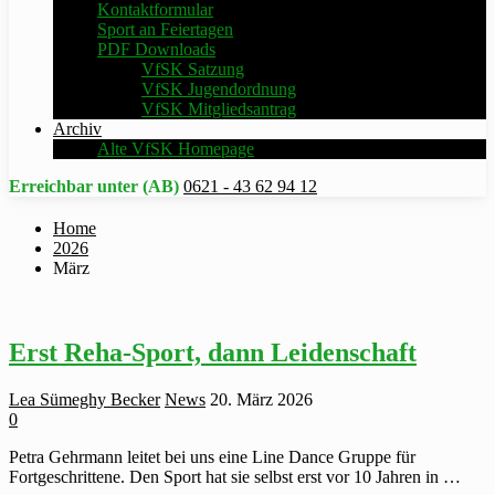
Kontaktformular
Sport an Feiertagen
PDF Downloads
VfSK Satzung
VfSK Jugendordnung
VfSK Mitgliedsantrag
Archiv
Alte VfSK Homepage
Erreichbar unter (AB)
0621 - 43 62 94 12
Home
2026
März
Erst Reha-Sport, dann Leidenschaft
Lea Sümeghy Becker
News
20. März 2026
0
Petra Gehrmann leitet bei uns eine Line Dance Gruppe für
Fortgeschrittene. Den Sport hat sie selbst erst vor 10 Jahren in …