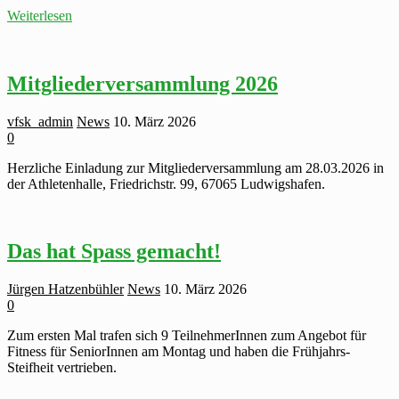
Erst
Weiterlesen
Reha-
Sport,
dann
Leidenschaft
Mitgliederversammlung 2026
vfsk_admin
News
10. März 2026
0
Herzliche Einladung zur Mitgliederversammlung am 28.03.2026 in
der Athletenhalle, Friedrichstr. 99, 67065 Ludwigshafen.
Das hat Spass gemacht!
Jürgen Hatzenbühler
News
10. März 2026
0
Zum ersten Mal trafen sich 9 TeilnehmerInnen zum Angebot für
Fitness für SeniorInnen am Montag und haben die Frühjahrs-
Steifheit vertrieben.