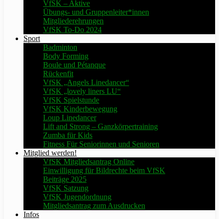
VfSK – Aktive
Übungs- und Gruppenleiter*innen
Mitgliederehrungen
VfSK To-Do 2024
Sport
Badminton
Body Forming
Boule und Pétanque
Rückenfit
VfSK „Angels Linedancer“
VfSK „lovely liners LU“
VfSK Spielstunde
VfSK Kinderbewegung
Loup Linedancer
Lift and Strong – Ganzkörpertraining
Zumba für Kids
Fitness Für Seniorinnen und Senioren
Mitglied werden!
VfSK Mitgliedsantrag Online
Einwilligung für Bildrechte beim VfSK
Beiträge 2025
VfSK Satzung
VfSK Jugendordnung
Mitgliedsantrag zum Ausdrucken
Infos