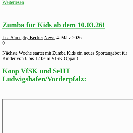
Neu
Weiterlesen
bei
uns:
Lift
and
Zumba für Kids ab dem 10.03.26!
Strong
–
Lea Sümeghy Becker
News
4. März 2026
Ganzkörpertraining
0
Nächste Woche startet mit Zumba Kids ein neues Sportangebot für
Kinder von 6 bis 12 beim VfSK Oppau!
Koop VfSK und SeHT
Ludwigshafen/Vorderpfalz: