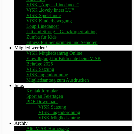
VfSK „Angels Linedancer“
VfSK „lovely liners LU“
VfSK Spielstunde
VfSK Kinderbewegung
Loup Linedancer
Lift and Strong – Ganzkörpertraining
Zumba für Kids
Fitness Für Seniorinnen und Senioren
Mitglied werden!
VfSK Mitgliedsantrag Online
Einwilligung für Bildrechte beim VfSK
Beiträge 2025
VfSK Satzung
VfSK Jugendordnung
Mitgliedsantrag zum Ausdrucken
Infos
Kontaktformular
Sport an Feiertagen
PDF Downloads
VfSK Satzung
VfSK Jugendordnung
VfSK Mitgliedsantrag
Archiv
Alte VfSK Homepage