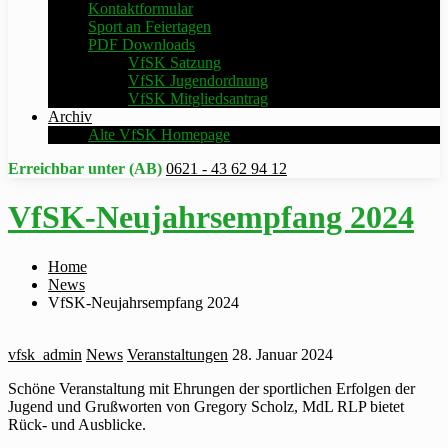
Kontaktformular
Sport an Feiertagen
PDF Downloads
VfSK Satzung
VfSK Jugendordnung
VfSK Mitgliedsantrag
Archiv
Alte VfSK Homepage
Erreichbar unter (AB)
0621 - 43 62 94 12
VfSK-Neujahrsempfang 2024
Home
News
VfSK-Neujahrsempfang 2024
vfsk_admin
News
Veranstaltungen
28. Januar 2024
Schöne Veranstaltung mit Ehrungen der sportlichen Erfolgen der
Jugend und Grußworten von Gregory Scholz, MdL RLP bietet
Rück- und Ausblicke.