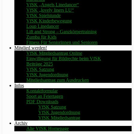
VfSK „Angels Linedancer“
VfSK „lovely liners LU“
VfSK Spielstunde
VfSK Kinderbewegung
Loup Linedancer
Lift and Strong – Ganzkörpertraining
Zumba für Kids
Fitness Für Seniorinnen und Senioren
Mitglied werden!
VfSK Mitgliedsantrag Online
Einwilligung für Bildrechte beim VfSK
Beiträge 2025
VfSK Satzung
VfSK Jugendordnung
Mitgliedsantrag zum Ausdrucken
Infos
Kontaktformular
Sport an Feiertagen
PDF Downloads
VfSK Satzung
VfSK Jugendordnung
VfSK Mitgliedsantrag
Archiv
Alte VfSK Homepage