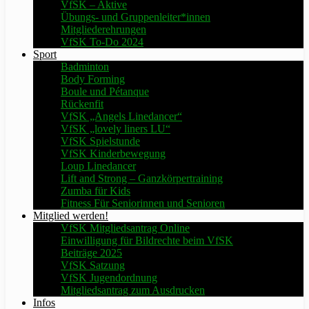
VfSK – Aktive
Übungs- und Gruppenleiter*innen
Mitgliederehrungen
VfSK To-Do 2024
Sport
Badminton
Body Forming
Boule und Pétanque
Rückenfit
VfSK „Angels Linedancer“
VfSK „lovely liners LU“
VfSK Spielstunde
VfSK Kinderbewegung
Loup Linedancer
Lift and Strong – Ganzkörpertraining
Zumba für Kids
Fitness Für Seniorinnen und Senioren
Mitglied werden!
VfSK Mitgliedsantrag Online
Einwilligung für Bildrechte beim VfSK
Beiträge 2025
VfSK Satzung
VfSK Jugendordnung
Mitgliedsantrag zum Ausdrucken
Infos