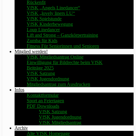
Rückenfit
VfSK „Angels Linedancer“
VfSK „lovely liners LU“
VfSK Spielstunde
VfSK Kinderbewegung
Loup Linedancer
Lift and Strong – Ganzkörpertraining
Zumba für Kids
Fitness Für Seniorinnen und Senioren
Mitglied werden!
VfSK Mitgliedsantrag Online
Einwilligung für Bildrechte beim VfSK
Beiträge 2025
VfSK Satzung
VfSK Jugendordnung
Mitgliedsantrag zum Ausdrucken
Infos
Kontaktformular
Sport an Feiertagen
PDF Downloads
VfSK Satzung
VfSK Jugendordnung
VfSK Mitgliedsantrag
Archiv
Alte VfSK Homepage