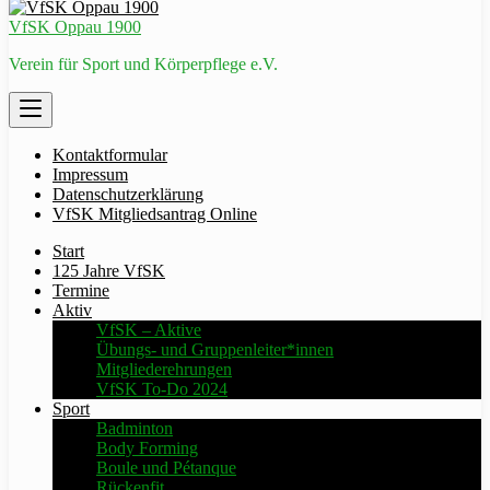
VfSK Oppau 1900
Verein für Sport und Körperpflege e.V.
Kontaktformular
Impressum
Datenschutzerklärung
VfSK Mitgliedsantrag Online
Start
125 Jahre VfSK
Termine
Aktiv
VfSK – Aktive
Übungs- und Gruppenleiter*innen
Mitgliederehrungen
VfSK To-Do 2024
Sport
Badminton
Body Forming
Boule und Pétanque
Rückenfit