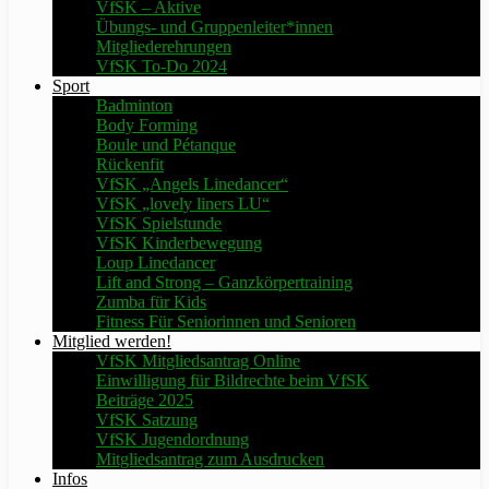
VfSK – Aktive
Übungs- und Gruppenleiter*innen
Mitgliederehrungen
VfSK To-Do 2024
Sport
Badminton
Body Forming
Boule und Pétanque
Rückenfit
VfSK „Angels Linedancer“
VfSK „lovely liners LU“
VfSK Spielstunde
VfSK Kinderbewegung
Loup Linedancer
Lift and Strong – Ganzkörpertraining
Zumba für Kids
Fitness Für Seniorinnen und Senioren
Mitglied werden!
VfSK Mitgliedsantrag Online
Einwilligung für Bildrechte beim VfSK
Beiträge 2025
VfSK Satzung
VfSK Jugendordnung
Mitgliedsantrag zum Ausdrucken
Infos