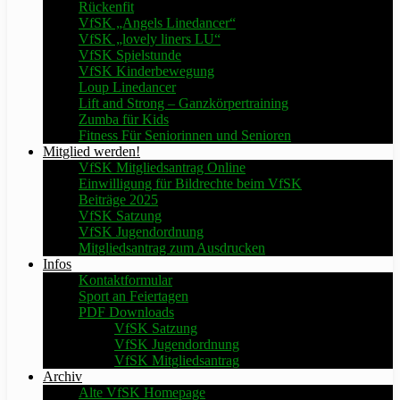
Rückenfit
VfSK „Angels Linedancer“
VfSK „lovely liners LU“
VfSK Spielstunde
VfSK Kinderbewegung
Loup Linedancer
Lift and Strong – Ganzkörpertraining
Zumba für Kids
Fitness Für Seniorinnen und Senioren
Mitglied werden!
VfSK Mitgliedsantrag Online
Einwilligung für Bildrechte beim VfSK
Beiträge 2025
VfSK Satzung
VfSK Jugendordnung
Mitgliedsantrag zum Ausdrucken
Infos
Kontaktformular
Sport an Feiertagen
PDF Downloads
VfSK Satzung
VfSK Jugendordnung
VfSK Mitgliedsantrag
Archiv
Alte VfSK Homepage