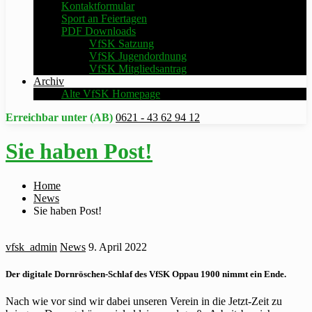
Kontaktformular
Sport an Feiertagen
PDF Downloads
VfSK Satzung
VfSK Jugendordnung
VfSK Mitgliedsantrag
Archiv
Alte VfSK Homepage
Erreichbar unter (AB)
0621 - 43 62 94 12
Sie haben Post!
Home
News
Sie haben Post!
vfsk_admin
News
9. April 2022
Der digitale Dornröschen-Schlaf des VfSK Oppau 1900 nimmt ein Ende.
Nach wie vor sind wir dabei unseren Verein in die Jetzt-Zeit zu