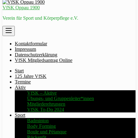
VfSK Oppau 1900
Verein für Sport und Körperpflege e.V.
Kontaktformular
Impressum
Datenschutzerklärung
VfSK Mitgliedsantrag Online
Start
125 Jahre VfSK
Termine
Aktiv
VfSK – Aktive
Übungs- und Gruppenleiter*innen
Mitgliederehrungen
VfSK To-Do 2024
Sport
Badminton
Body Forming
Boule und Pétanque
Rückenfit