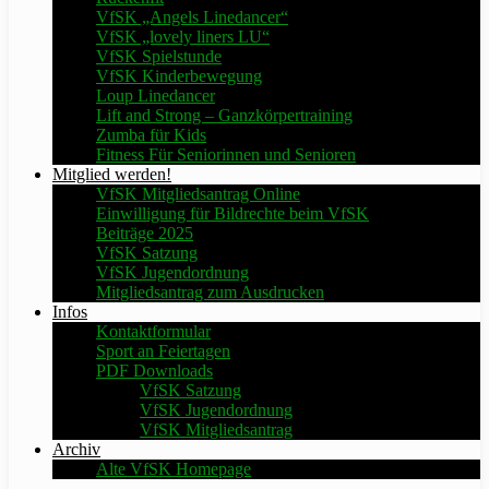
VfSK „Angels Linedancer“
VfSK „lovely liners LU“
VfSK Spielstunde
VfSK Kinderbewegung
Loup Linedancer
Lift and Strong – Ganzkörpertraining
Zumba für Kids
Fitness Für Seniorinnen und Senioren
Mitglied werden!
VfSK Mitgliedsantrag Online
Einwilligung für Bildrechte beim VfSK
Beiträge 2025
VfSK Satzung
VfSK Jugendordnung
Mitgliedsantrag zum Ausdrucken
Infos
Kontaktformular
Sport an Feiertagen
PDF Downloads
VfSK Satzung
VfSK Jugendordnung
VfSK Mitgliedsantrag
Archiv
Alte VfSK Homepage