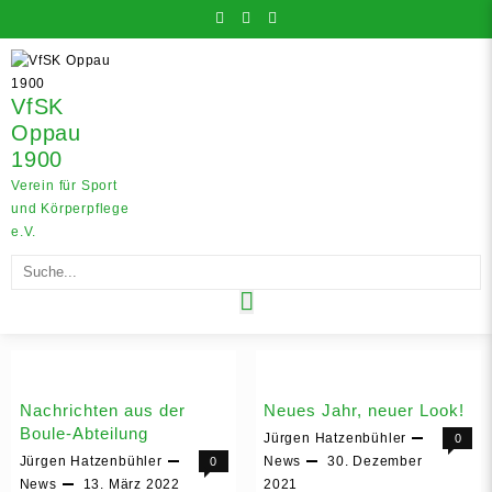
Skip
to
content
VfSK
Oppau
1900
Verein für Sport
und Körperpflege
e.V.
Nachrichten aus der
Neues Jahr, neuer Look!
Boule-Abteilung
Jürgen Hatzenbühler
0
Jürgen Hatzenbühler
News
30. Dezember
0
News
13. März 2022
2021