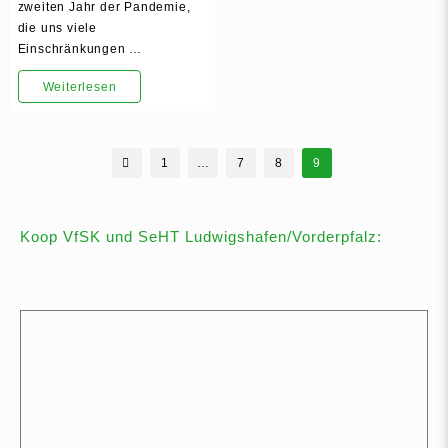
zweiten Jahr der Pandemie,
die uns viele
Einschränkungen …
Wünsche
Weiterlesen
zur
Weihnacht
Seitennummerierung
1
…
7
8
9
der
und
Beiträge
zum
Koop VfSK und SeHT Ludwigshafen/Vorderpfalz:
Jahreswechsel