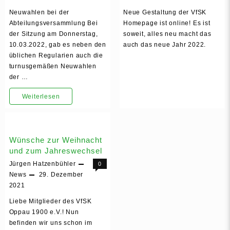
Neuwahlen bei der
Neue Gestaltung der VfSK
Abteilungsversammlung Bei
Homepage ist online! Es ist
der Sitzung am Donnerstag,
soweit, alles neu macht das
10.03.2022, gab es neben den
auch das neue Jahr 2022.
üblichen Regularien auch die
turnusgemäßen Neuwahlen
der …
Nachrichten
Weiterlesen
aus
der
Wünsche zur Weihnacht
Boule-
und zum Jahreswechsel
Abteilung
Jürgen Hatzenbühler
0
News
29. Dezember
2021
Liebe Mitglieder des VfSK
Oppau 1900 e.V.! Nun
befinden wir uns schon im