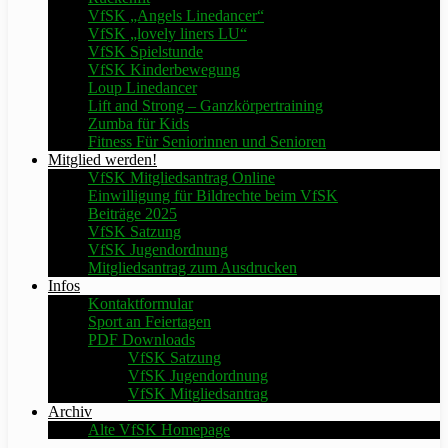
VfSK „Angels Linedancer“
VfSK „lovely liners LU“
VfSK Spielstunde
VfSK Kinderbewegung
Loup Linedancer
Lift and Strong – Ganzkörpertraining
Zumba für Kids
Fitness Für Seniorinnen und Senioren
Mitglied werden!
VfSK Mitgliedsantrag Online
Einwilligung für Bildrechte beim VfSK
Beiträge 2025
VfSK Satzung
VfSK Jugendordnung
Mitgliedsantrag zum Ausdrucken
Infos
Kontaktformular
Sport an Feiertagen
PDF Downloads
VfSK Satzung
VfSK Jugendordnung
VfSK Mitgliedsantrag
Archiv
Alte VfSK Homepage