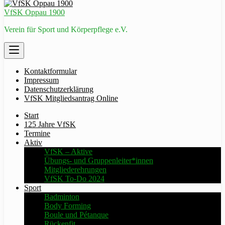
VfSK Oppau 1900
Verein für Sport und Körperpflege e.V.
Kontaktformular
Impressum
Datenschutzerklärung
VfSK Mitgliedsantrag Online
Start
125 Jahre VfSK
Termine
Aktiv
VfSK – Aktive
Übungs- und Gruppenleiter*innen
Mitgliederehrungen
VfSK To-Do 2024
Sport
Badminton
Body Forming
Boule und Pétanque
Rückenfit