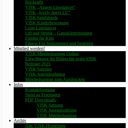
Rückenfit
VfSK „Angels Linedancer“
VfSK „lovely liners LU“
VfSK Spielstunde
VfSK Kinderbewegung
Loup Linedancer
Lift and Strong – Ganzkörpertraining
Zumba für Kids
Fitness Für Seniorinnen und Senioren
Mitglied werden!
VfSK Mitgliedsantrag Online
Einwilligung für Bildrechte beim VfSK
Beiträge 2025
VfSK Satzung
VfSK Jugendordnung
Mitgliedsantrag zum Ausdrucken
Infos
Kontaktformular
Sport an Feiertagen
PDF Downloads
VfSK Satzung
VfSK Jugendordnung
VfSK Mitgliedsantrag
Archiv
Alte VfSK Homepage