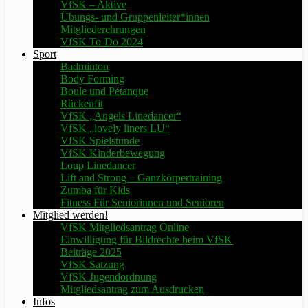
VfSK – Aktive
Übungs- und Gruppenleiter*innen
Mitgliederehrungen
VfSK To-Do 2024
Sport
Badminton
Body Forming
Boule und Pétanque
Rückenfit
VfSK „Angels Linedancer“
VfSK „lovely liners LU“
VfSK Spielstunde
VfSK Kinderbewegung
Loup Linedancer
Lift and Strong – Ganzkörpertraining
Zumba für Kids
Fitness Für Seniorinnen und Senioren
Mitglied werden!
VfSK Mitgliedsantrag Online
Einwilligung für Bildrechte beim VfSK
Beiträge 2025
VfSK Satzung
VfSK Jugendordnung
Mitgliedsantrag zum Ausdrucken
Infos