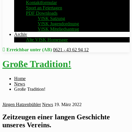
Kontaktformular
Sport an Feiertagen
PDF Downloads
VfSK Satzung
VfSK Jugendordnung
VfSK Mitgliedsantrag
Archiv
Alte VfSK Homepage
Erreichbar unter (AB)
0621 - 43 62 94 12
Große Tradition!
Home
News
Große Tradition!
Jürgen Hatzenbühler
News
19. März 2022
Zeitzeugen einer langen Geschichte
unseres Vereins.