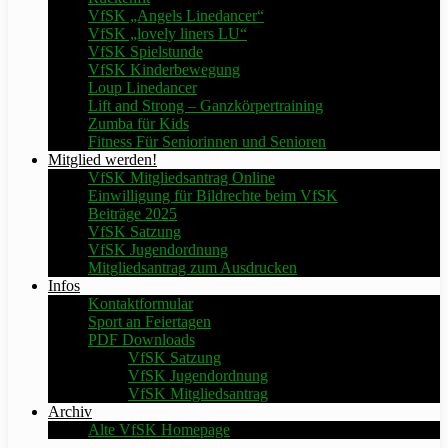
VfSK „Angels Linedancer“
VfSK „lovely liners LU“
VfSK Spielstunde
VfSK Kinderbewegung
Loup Linedancer
Lift and Strong – Ganzkörpertraining
Zumba für Kids
Fitness Für Seniorinnen und Senioren
Mitglied werden!
VfSK Mitgliedsantrag Online
Einwilligung für Bildrechte beim VfSK
Beiträge 2025
VfSK Satzung
VfSK Jugendordnung
Mitgliedsantrag zum Ausdrucken
Infos
Kontaktformular
Sport an Feiertagen
PDF Downloads
VfSK Satzung
VfSK Jugendordnung
VfSK Mitgliedsantrag
Archiv
Alte VfSK Homepage