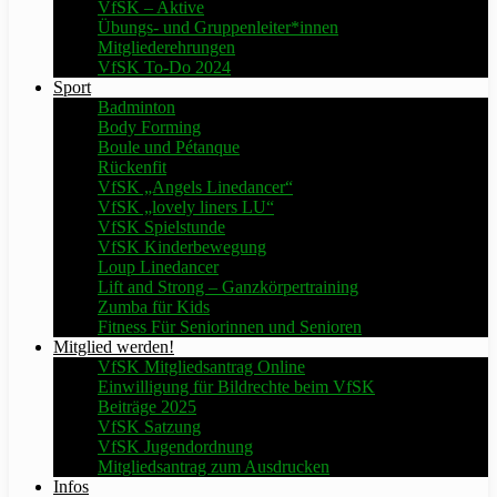
VfSK – Aktive
Übungs- und Gruppenleiter*innen
Mitgliederehrungen
VfSK To-Do 2024
Sport
Badminton
Body Forming
Boule und Pétanque
Rückenfit
VfSK „Angels Linedancer“
VfSK „lovely liners LU“
VfSK Spielstunde
VfSK Kinderbewegung
Loup Linedancer
Lift and Strong – Ganzkörpertraining
Zumba für Kids
Fitness Für Seniorinnen und Senioren
Mitglied werden!
VfSK Mitgliedsantrag Online
Einwilligung für Bildrechte beim VfSK
Beiträge 2025
VfSK Satzung
VfSK Jugendordnung
Mitgliedsantrag zum Ausdrucken
Infos