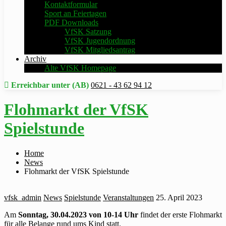
Kontaktformular
Sport an Feiertagen
PDF Downloads
VfSK Satzung
VfSK Jugendordnung
VfSK Mitgliedsantrag
Archiv
Alte VfSK Homepage
Erreichbar unter (AB)
0621 - 43 62 94 12
Flohmarkt der VfSK
Spielstunde
Home
News
Flohmarkt der VfSK Spielstunde
vfsk_admin
News
Spielstunde
Veranstaltungen
25. April 2023
Am
Sonntag, 30.04.2023 von 10-14 Uhr
findet der erste Flohmarkt
für alle Belange rund ums Kind statt.