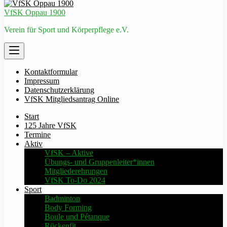
VfSK Oppau 1900
Verein für Sport und Körperpflege e.V.
Kontaktformular
Impressum
Datenschutzerklärung
VfSK Mitgliedsantrag Online
Start
125 Jahre VfSK
Termine
Aktiv
VfSK – Aktive
Übungs- und Gruppenleiter*innen
Mitgliederehrungen
VfSK To-Do 2024
Sport
Badminton
Body Forming
Boule und Pétanque
Rückenfit