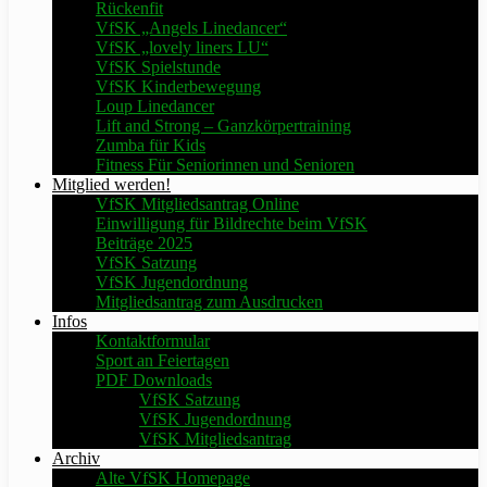
Rückenfit
VfSK „Angels Linedancer“
VfSK „lovely liners LU“
VfSK Spielstunde
VfSK Kinderbewegung
Loup Linedancer
Lift and Strong – Ganzkörpertraining
Zumba für Kids
Fitness Für Seniorinnen und Senioren
Mitglied werden!
VfSK Mitgliedsantrag Online
Einwilligung für Bildrechte beim VfSK
Beiträge 2025
VfSK Satzung
VfSK Jugendordnung
Mitgliedsantrag zum Ausdrucken
Infos
Kontaktformular
Sport an Feiertagen
PDF Downloads
VfSK Satzung
VfSK Jugendordnung
VfSK Mitgliedsantrag
Archiv
Alte VfSK Homepage