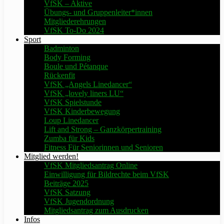
VfSK – Aktive
Übungs- und Gruppenleiter*innen
Mitgliederehrungen
VfSK To-Do 2024
Sport
Badminton
Body Forming
Boule und Pétanque
Rückenfit
VfSK „Angels Linedancer“
VfSK „lovely liners LU“
VfSK Spielstunde
VfSK Kinderbewegung
Loup Linedancer
Lift and Strong – Ganzkörpertraining
Zumba für Kids
Fitness Für Seniorinnen und Senioren
Mitglied werden!
VfSK Mitgliedsantrag Online
Einwilligung für Bildrechte beim VfSK
Beiträge 2025
VfSK Satzung
VfSK Jugendordnung
Mitgliedsantrag zum Ausdrucken
Infos