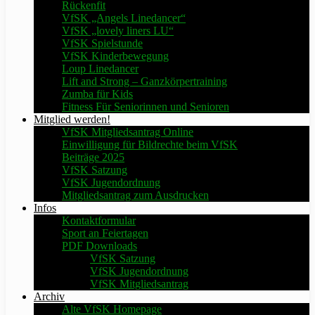
Rückenfit
VfSK „Angels Linedancer“
VfSK „lovely liners LU“
VfSK Spielstunde
VfSK Kinderbewegung
Loup Linedancer
Lift and Strong – Ganzkörpertraining
Zumba für Kids
Fitness Für Seniorinnen und Senioren
Mitglied werden!
VfSK Mitgliedsantrag Online
Einwilligung für Bildrechte beim VfSK
Beiträge 2025
VfSK Satzung
VfSK Jugendordnung
Mitgliedsantrag zum Ausdrucken
Infos
Kontaktformular
Sport an Feiertagen
PDF Downloads
VfSK Satzung
VfSK Jugendordnung
VfSK Mitgliedsantrag
Archiv
Alte VfSK Homepage