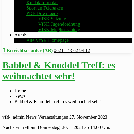
Kontaktformular
Sport an Feiertagen
PDF Downloads
VfSK Satzung
VfSK Jugendordnung
VfSK Mitgliedsantrag
Archiv
Alte VfSK Homepage
Erreichbar unter (AB)
0621 - 43 62 94 12
Babbel & Knoddel Treff: es
weihnachtet sehr!
Home
News
Babbel & Knoddel Treff: es weihnachtet sehr!
vfsk_admin
News
Veranstaltungen
27. November 2023
Nächster Treff am Donnerstag, 30.11.2023 ab 14.00 Uhr.