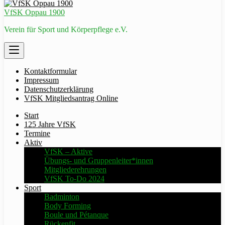
VfSK Oppau 1900
Verein für Sport und Körperpflege e.V.
Kontaktformular
Impressum
Datenschutzerklärung
VfSK Mitgliedsantrag Online
Start
125 Jahre VfSK
Termine
Aktiv
VfSK – Aktive
Übungs- und Gruppenleiter*innen
Mitgliederehrungen
VfSK To-Do 2024
Sport
Badminton
Body Forming
Boule und Pétanque
Rückenfit