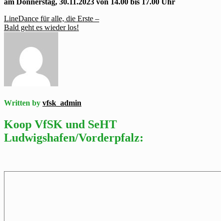
am Donnerstag, 30.11.2023 von 14.00 bis 17.00 Uhr
Beitragsnavigation
LineDance für alle, die Erste –
Bald geht es wieder los!
Written by
vfsk_admin
Koop VfSK und SeHT
Ludwigshafen/Vorderpfalz: