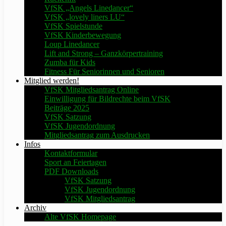
VfSK „Angels Linedancer“
VfSK „lovely liners LU“
VfSK Spielstunde
VfSK Kinderbewegung
Loup Linedancer
Lift and Strong – Ganzkörpertraining
Zumba für Kids
Fitness Für Seniorinnen und Senioren
Mitglied werden!
VfSK Mitgliedsantrag Online
Einwilligung für Bildrechte beim VfSK
Beiträge 2025
VfSK Satzung
VfSK Jugendordnung
Mitgliedsantrag zum Ausdrucken
Infos
Kontaktformular
Sport an Feiertagen
PDF Downloads
VfSK Satzung
VfSK Jugendordnung
VfSK Mitgliedsantrag
Archiv
Alte VfSK Homepage