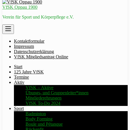
VfSK Oppau 1900
Verein für Sport und Körperpflege e.V.
Kontaktformular
Impressum
Datenschutzerklärung
VfSK Mitgliedsantrag Online
Start
125 Jahre VfSK
Termine
Aktiv
VfSK – Aktive
Übungs- und Gruppenleiter*innen
Mitgliederehrungen
VfSK To-Do 2024
Sport
Badminton
Body Forming
Boule und Pétanque
Rückenfit