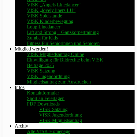
VfSK „Angels Linedancer“
VfSK „lovely liners LU“
VfSK Spielstunde
VfSK Kinderbewegung
Loup Linedancer
Lift and Strong – Ganzkörpertraining
Zumba für Kids
Fitness Für Seniorinnen und Senioren
Mitglied werden!
VfSK Mitgliedsantrag Online
Einwilligung für Bildrechte beim VfSK
Beiträge 2025
VfSK Satzung
VfSK Jugendordnung
Mitgliedsantrag zum Ausdrucken
Infos
Kontaktformular
Sport an Feiertagen
PDF Downloads
VfSK Satzung
VfSK Jugendordnung
VfSK Mitgliedsantrag
Archiv
Alte VfSK Homepage