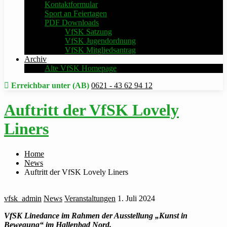
Kontaktformular
Sport an Feiertagen
PDF Downloads
VfSK Satzung
VfSK Jugendordnung
VfSK Mitgliedsantrag
Archiv
Alte VfSK Homepage
Erreichbar unter (AB)
0621 - 43 62 94 12
Auftritt der VfSK Lovely
Liners
Home
News
Auftritt der VfSK Lovely Liners
vfsk_admin
News
Veranstaltungen
1. Juli 2024
VfSK Linedance im Rahmen der Ausstellung „Kunst in
Bewegung“ im Hallenbad Nord.