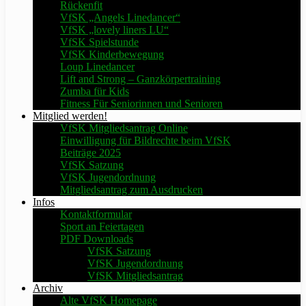
Rückenfit
VfSK „Angels Linedancer“
VfSK „lovely liners LU“
VfSK Spielstunde
VfSK Kinderbewegung
Loup Linedancer
Lift and Strong – Ganzkörpertraining
Zumba für Kids
Fitness Für Seniorinnen und Senioren
Mitglied werden!
VfSK Mitgliedsantrag Online
Einwilligung für Bildrechte beim VfSK
Beiträge 2025
VfSK Satzung
VfSK Jugendordnung
Mitgliedsantrag zum Ausdrucken
Infos
Kontaktformular
Sport an Feiertagen
PDF Downloads
VfSK Satzung
VfSK Jugendordnung
VfSK Mitgliedsantrag
Archiv
Alte VfSK Homepage