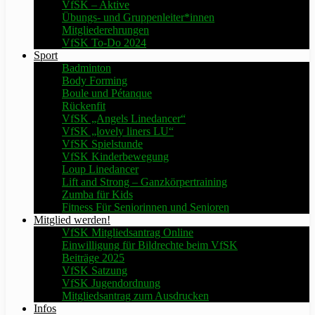
VfSK – Aktive
Übungs- und Gruppenleiter*innen
Mitgliederehrungen
VfSK To-Do 2024
Sport
Badminton
Body Forming
Boule und Pétanque
Rückenfit
VfSK „Angels Linedancer“
VfSK „lovely liners LU“
VfSK Spielstunde
VfSK Kinderbewegung
Loup Linedancer
Lift and Strong – Ganzkörpertraining
Zumba für Kids
Fitness Für Seniorinnen und Senioren
Mitglied werden!
VfSK Mitgliedsantrag Online
Einwilligung für Bildrechte beim VfSK
Beiträge 2025
VfSK Satzung
VfSK Jugendordnung
Mitgliedsantrag zum Ausdrucken
Infos