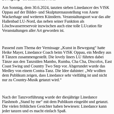
Am Sonntag, dem 30.6.2024, tanzten sieben Linedancer des VfSK
Oppau auf der Bilder- und Skulpturenausstellung von Anete
Wackerhage und weiteren Künstlern. Veranstaltungsort war das alte
Hallenbad LU-Nord, das neben seiner Funktion als
Löschwasserreservoir inzwischen auch eine tolle LUcation für
Veranstaltungen aller Art geworden ist.
Passend zum Thema der Vernissage „Kunst in Bewegung“ hatte
Heike Mayer, Linedance Coach beim VfSK Oppau, ein Medley aus
8 Tänzen zusammengestellt. Die lovely liners LU führten dabei
Tänze aus den Tanzstilen Mambo, Rumba, Cha Cha, Discofox, East
Coast Swing und Country Two Step vor. Abgerundet wurde das
Medley von einem Contra-Tanz. Die Idee dahinter: „Wir wollten
dem Publikum zeigen, dass Linedance sehr vielfältig ist und nicht
nur zu Country-Musik getanzt wird.“
Nach der Tanzvorführung wurde der diesjährige Linedance
Flashmob „Stand by me“ mit dem Publikum eingeübt und getanzt.
Die vielen fröhlichen Gesichter haben bewiesen: Linedance kann
jeder tanzen und es macht einfach Spaß.